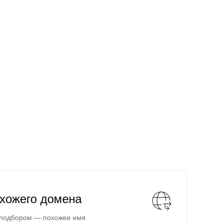
охожего домена
 подбором — похожее имя