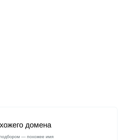
охожего домена
 подбором — похожее имя