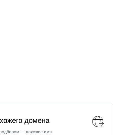
охожего домена
 подбором — похожее имя