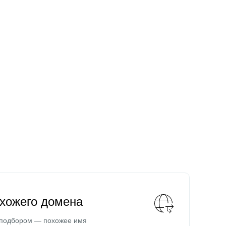
охожего домена
 подбором — похожее имя