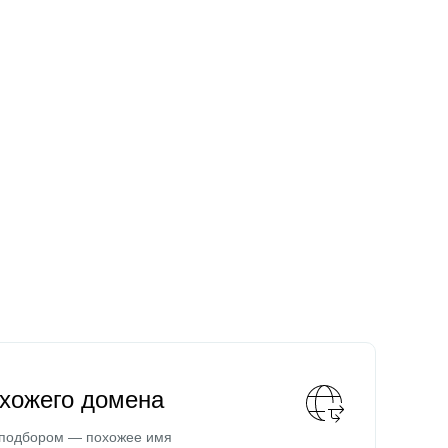
охожего домена
 подбором — похожее имя