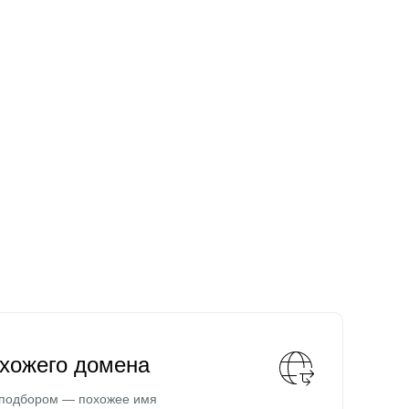
охожего домена
 подбором — похожее имя