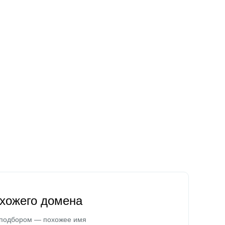
охожего домена
 подбором — похожее имя