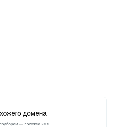
охожего домена
 подбором — похожее имя