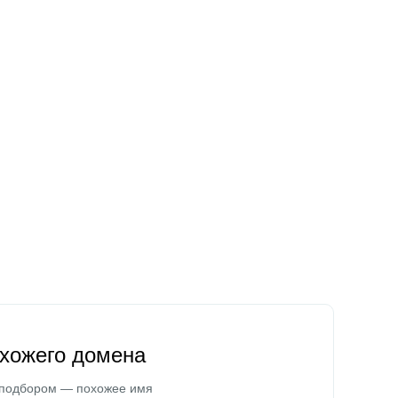
охожего домена
 подбором — похожее имя