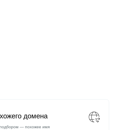
охожего домена
 подбором — похожее имя