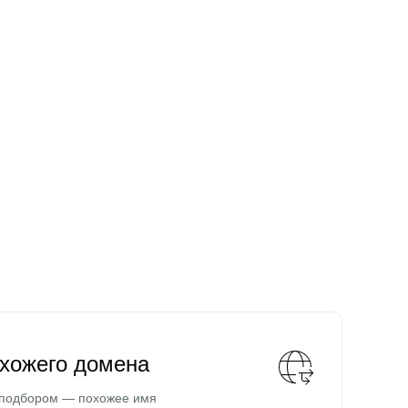
охожего домена
 подбором — похожее имя