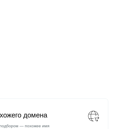
охожего домена
 подбором — похожее имя