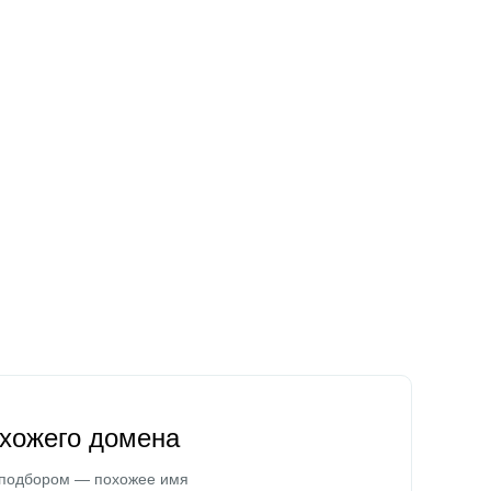
охожего домена
 подбором — похожее имя