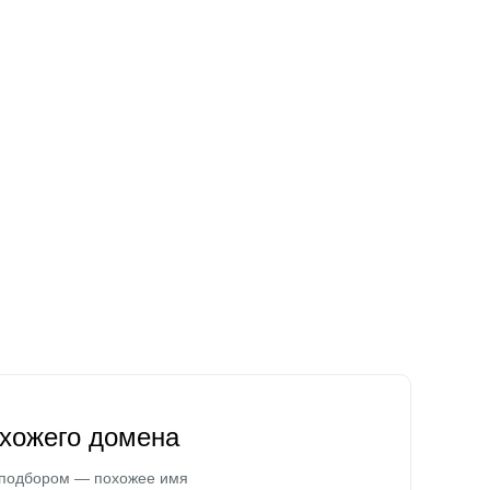
охожего домена
 подбором — похожее имя