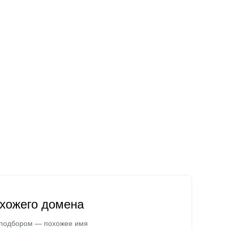
охожего домена
 подбором — похожее имя