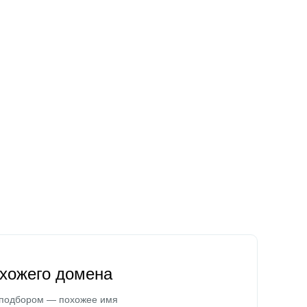
охожего домена
 подбором — похожее имя